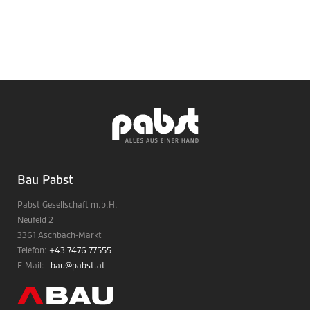
Bau Pabst
Pabst Gesellschaft m.b.H.
Neufeld 2
3361 Aschbach-Markt
Telefon:
+43 7476 77555
E-Mail:
bau@pabst.at