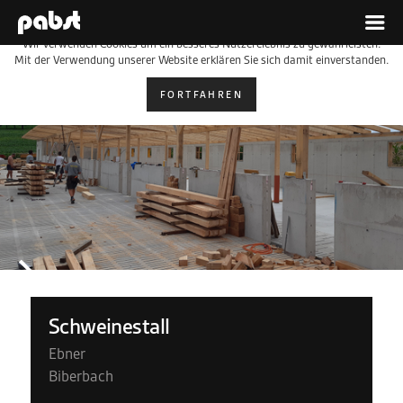
Cookies & Datenschutz
Wir verwenden Cookies um ein besseres Nutzerelebnis zu gewährleisten.
Mit der Verwendung unserer Website erklären Sie sich damit einverstanden.
FORTFAHREN
Schweinestall
Ebner
Biberbach