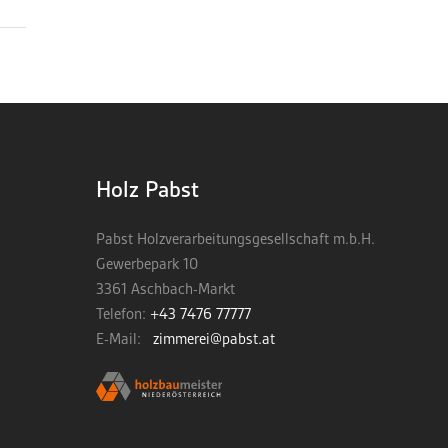
Holz Pabst
Pabst Holzverarbeitungsgesellschaft m.b.H.
Gewerbepark 10
3361 Aschbach-Markt
Telefon:
+43 7476 77777
E-Mail:
zimmerei@pabst.at