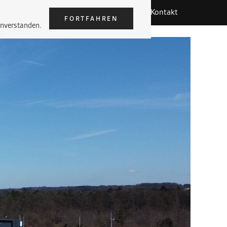
ternehmen
Team
Karriere
Kontakt
Team
Karriere
Kontakt
FORTFAHREN
inverstanden.