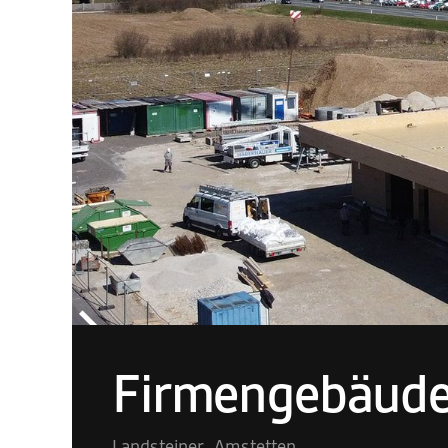
Firmengebäud
Landsteiner
,
Amstetten