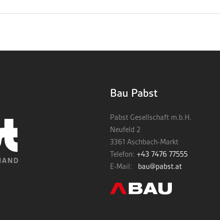
Bau Pabst
Pabst Gesellschaft m.b.H.
Neufeld 2
3361 Aschbach-Markt
Telefon:
+43 7476 77555
E-Mail:
bau@pabst.at